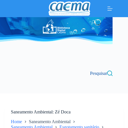
Pular
para
o
conteúdo
Pesquisar
Saneamento Ambiental
Zé Doca
Home
Saneamento Ambiental
Saneamento Ambiental
Esgotamento sanitário