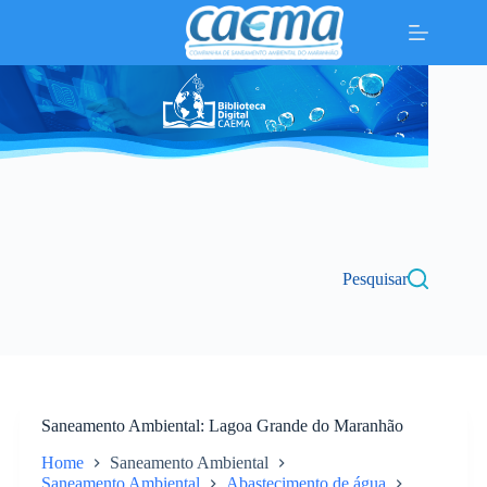
Pular
para
o
conteúdo
Pesquisar
Saneamento Ambiental
Lagoa Grande do Maranhão
Home
Saneamento Ambiental
Saneamento Ambiental
Abastecimento de água