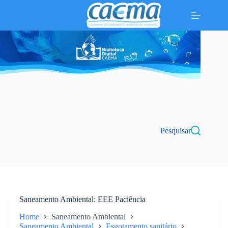
Pular
para
o
conteúdo
Pesquisar
Saneamento Ambiental
EEE Paciência
Home
Saneamento Ambiental
Saneamento Ambiental
Esgotamento sanitário