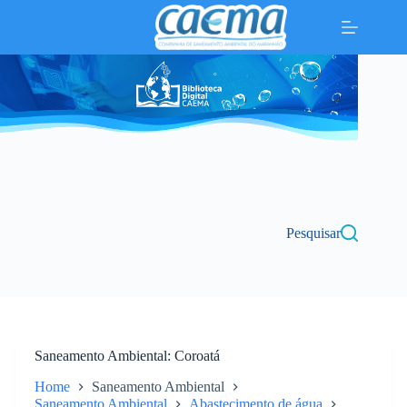
Pular
para
o
conteúdo
Pesquisar
Saneamento Ambiental
Coroatá
Home
Saneamento Ambiental
Saneamento Ambiental
Abastecimento de água