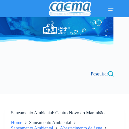
Pular
para
o
conteúdo
Pesquisar
Saneamento Ambiental
Centro Novo do Maranhão
Home
Saneamento Ambiental
Saneamento Ambiental
Abastecimento de água