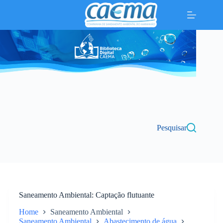
Pular
para
o
conteúdo
Pesquisar
Saneamento Ambiental
Captação flutuante
Home
Saneamento Ambiental
Saneamento Ambiental
Abastecimento de água