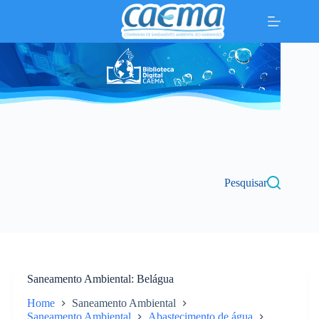
Pular
para
o
conteúdo
Pesquisar
Saneamento Ambiental
Belágua
Home
Saneamento Ambiental
Saneamento Ambiental
Abastecimento de água