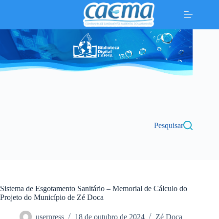
Pular
para
o
conteúdo
Pesquisar
Sistema de Esgotamento Sanitário – Memorial de Cálculo do
Projeto do Município de Zé Doca
userpress
18 de outubro de 2024
Zé Doca