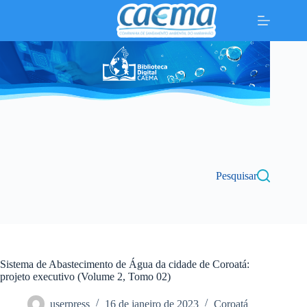
Pular
para
o
conteúdo
Pesquisar
Sistema de Abastecimento de Água da cidade de Coroatá:
projeto executivo (Volume 2, Tomo 02)
userpress
16 de janeiro de 2023
Coroatá