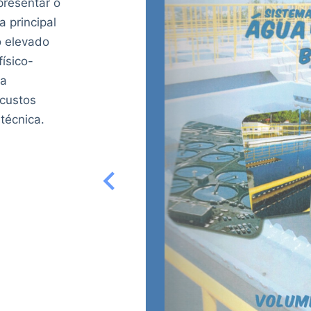
presentar o
 principal
o elevado
ísico-
ta
 custos
técnica.