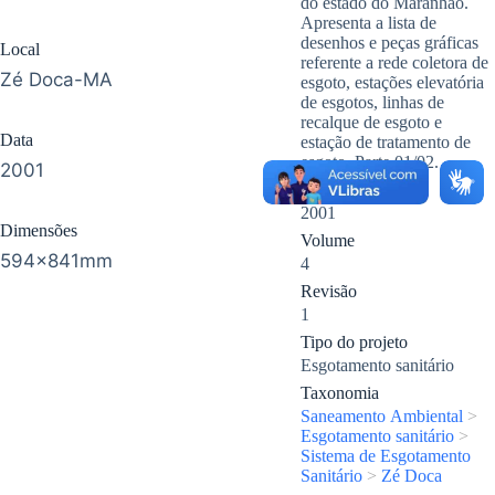
do estado do Maranhão.
Apresenta a lista de
desenhos e peças gráficas
Local
referente a rede coletora de
Zé Doca-MA
esgoto, estações elevatória
de esgotos, linhas de
recalque de esgoto e
Data
estação de tratamento de
esgoto. Parte 01/02.
2001
Ano
2001
Dimensões
Volume
594x841mm
4
Revisão
1
Tipo do projeto
Esgotamento sanitário
Taxonomia
Saneamento Ambiental
>
Esgotamento sanitário
>
Sistema de Esgotamento
Sanitário
>
Zé Doca