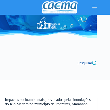
Pular
para
o
conteúdo
Pesquisar
Impactos socioambientais provocados pelas inundações
do Rio Mearim no município de Pedreiras, Maranhão