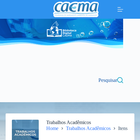
Pular
para
o
conteúdo
Pesquisar
Trabalhos Acadêmicos
Home
Trabalhos Acadêmicos
Itens