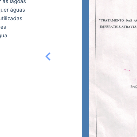
r as lagoas
quer águas
tilizadas
des
gua