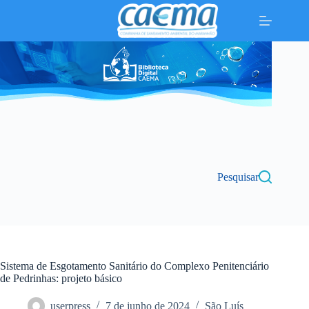
Pular
para
o
conteúdo
Pesquisar
Sistema de Esgotamento Sanitário do Complexo Penitenciário
de Pedrinhas: projeto básico
userpress
7 de junho de 2024
São Luís