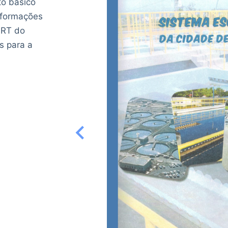
to básico
nformações
ART do
s para a