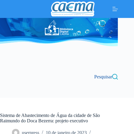
Pular
para
o
conteúdo
Pesquisar
Sistema de Abastecimento de Água da cidade de São
Raimundo do Doca Bezerra: projeto executivo
userpress
10 de janeiro de 2023