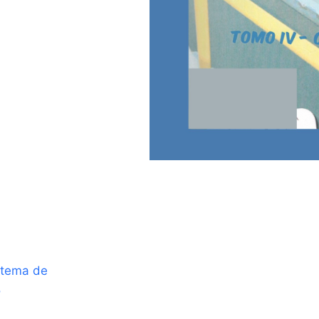
stema de
o