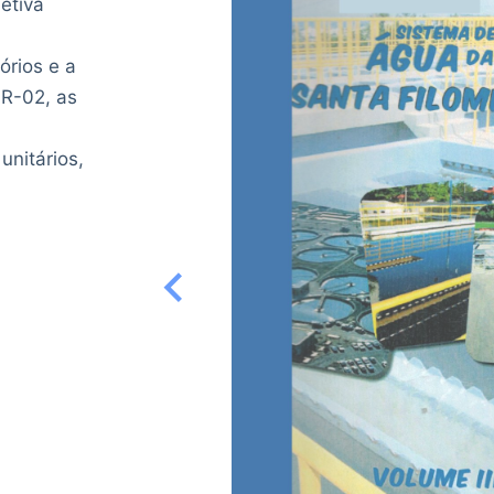
etiva
órios e a
 R-02, as
nitários,