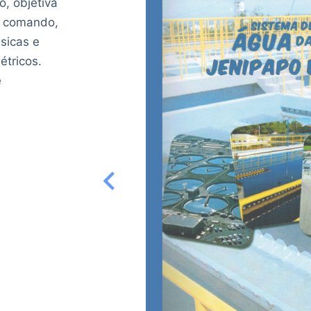
, objetiva
a, comando,
sicas e
étricos.
e