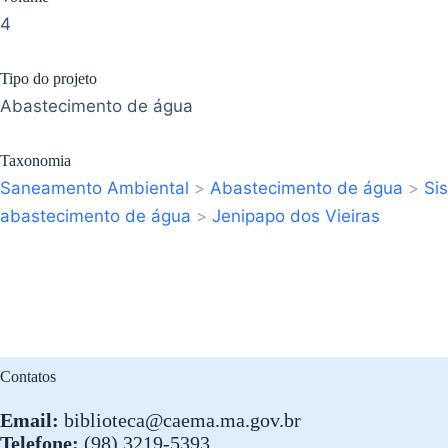
4
Tipo do projeto
Abastecimento de água
Taxonomia
Saneamento Ambiental
>
Abastecimento de água
>
Si
abastecimento de água
>
Jenipapo dos Vieiras
Contatos
Email:
biblioteca@caema.ma.gov.br
Telefone:
(98) 3219-5393