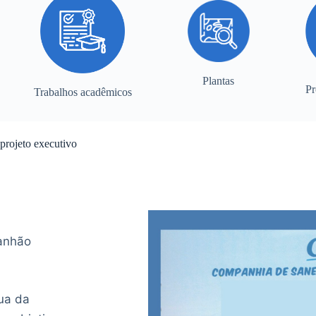
Plantas
Pr
Trabalhos acadêmicos
projeto executivo
anhão
ua da