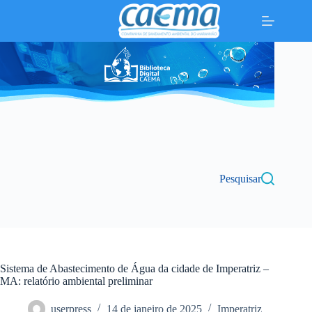
Pular
para
o
conteúdo
Pesquisar
Sistema de Abastecimento de Água da cidade de Imperatriz –
MA: relatório ambiental preliminar
userpress
14 de janeiro de 2025
Imperatriz