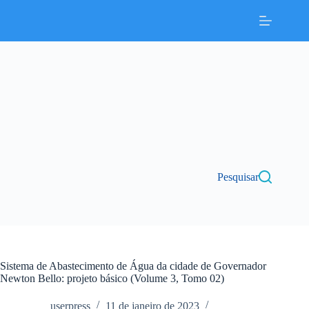
Pular
para
o
conteúdo
Pesquisar
Sistema de Abastecimento de Água da cidade de Governador
Newton Bello: projeto básico (Volume 3, Tomo 02)
userpress
11 de janeiro de 2023