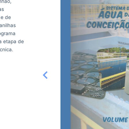
nhão,
as
de de
anilhas
nograma
da etapa de
cnica.