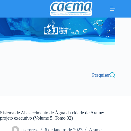
Pular
para
o
conteúdo
Pesquisar
Sistema de Abastecimento de Água da cidade de Arame:
projeto executivo (Volume 5, Tomo 02)
userpress
6 de janeiro de 2023
Arame