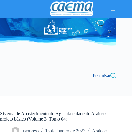
Pular
para
o
conteúdo
Pesquisar
Sistema de Abastecimento de Água da cidade de Araioses:
projeto básico (Volume 3, Tomo 04)
userpress
13 de janeiro de 2023
Araioses