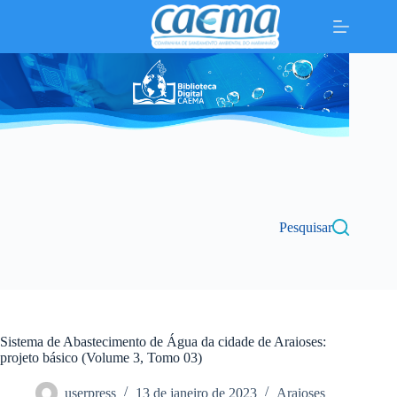
Pular
para
o
conteúdo
Pesquisar
Sistema de Abastecimento de Água da cidade de Araioses:
projeto básico (Volume 3, Tomo 03)
userpress
13 de janeiro de 2023
Araioses