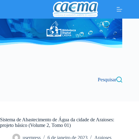
Pular
para
o
conteúdo
Pesquisar
Sistema de Abastecimento de Água da cidade de Araioses:
projeto básico (Volume 2, Tomo 01)
userpress
6 de janeiro de 2023
Araioses