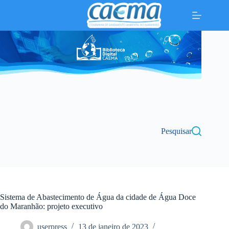
Pular
para
o
conteúdo
Pesquisar
Sistema de Abastecimento de Água da cidade de Água Doce
do Maranhão: projeto executivo
userpress
13 de janeiro de 2023