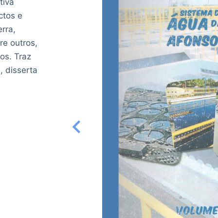
tiva
ctos e
rra,
re outros,
os. Traz
, disserta