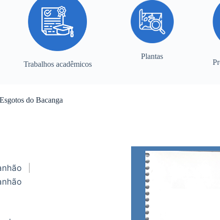
Plantas
Pr
Trabalhos acadêmicos
e Esgotos do Bacanga
anhão
|
anhão