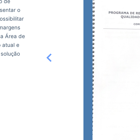
o de
sentar o
sibilitar
 margens
da Área de
o atual e
 solução