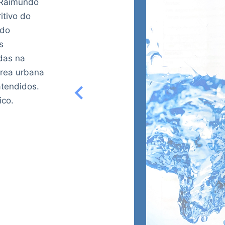
 Raimundo
itivo do
 do
s
das na
rea urbana
atendidos.
ico.