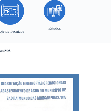
Estudos
ojetos Técnicos
iras/MA