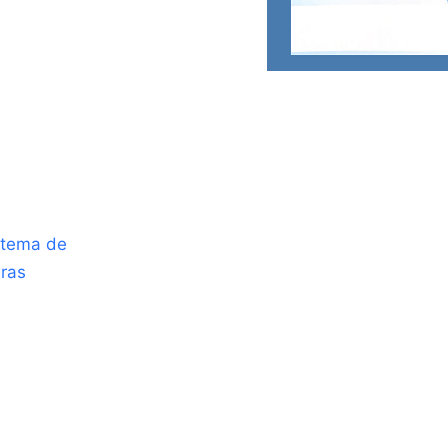
stema de
ras