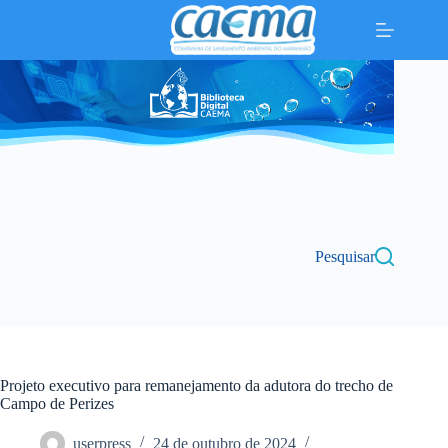
Pular
para
o
conteúdo
Pesquisar
Projeto executivo para remanejamento da adutora do trecho de
Campo de Perizes
userpress
24 de outubro de 2024