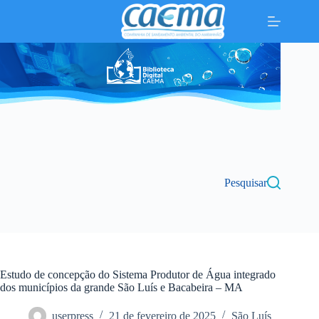
Pular
para
o
conteúdo
Pesquisar
Estudo de concepção do Sistema Produtor de Água integrado
dos municípios da grande São Luís e Bacabeira – MA
userpress
21 de fevereiro de 2025
São Luís