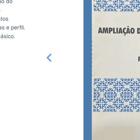
ção do
a
ntos
s e perfil.
ásico.