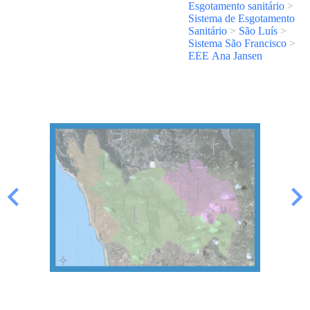
Esgotamento sanitário
>
Sistema de Esgotamento
Sanitário
>
São Luís
>
Sistema São Francisco
>
EEE Ana Jansen