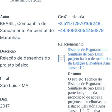
16 de maio de 2023
Autor
GeoCoordenada
BRASIL, Companhia de
-2.511712970169248
,
Saneamento Ambiental do
-44.30923054456879
Maranhão
Relacionamento
Sistema de Esgotamento
Descrição
Sanitário de São Luís:
Relação de desenhos do
projeto básico de melhorias
da Estação Elevatória Ana
projeto básico
Jansen 1.2
Resumo
Local
O Projeto Técnico do
Sistema de Esgotamento
São Luís - MA
Sanitário de São Luís é
parte integrante da
proposição de ações e
Data
projetos de melhorias da
2017
Estação Elevatória Ana
Jansen 1.2. Objetiva