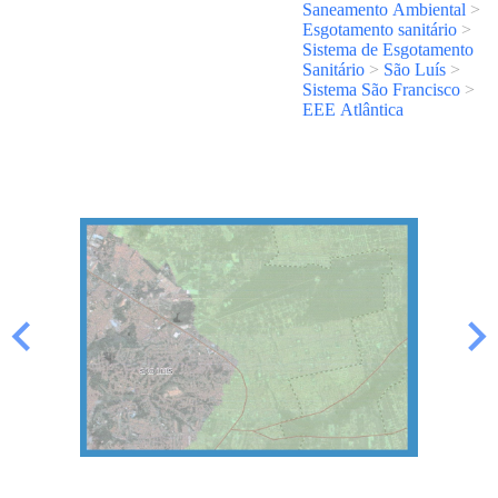
Saneamento Ambiental
>
Esgotamento sanitário
>
Sistema de Esgotamento
Sanitário
>
São Luís
>
Sistema São Francisco
>
EEE Atlântica