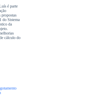
uís é parte
ação
s propostas
 1 do Sistema
stico da
ojeto.
melhorias
de cálculo do
sgotamento
n