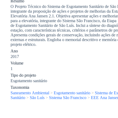
Resumo
O Projeto Técnico do Sistema de Esgotamento Sanitário de São L
integrante da proposição de ações e projetos de melhorias da Est
Elevatória Ana Jansen 2.1. Objetiva apresentar ações e melhoria
para a elevatória, integrante do Sistema São Francisco, da Etapa
de Esgotamento Sanitário de São Luís. Inclui a síntese do diagnó
estação, com características técnicas, critérios e parâmetros de pr
Apresenta condições gerais de conservação, incluindo ações de 
externas e estruturais. Engloba o memorial descritivo e memória 
projeto elétrico.
Ano
2017
Volume
1
Tipo do projeto
Esgotamento sanitário
Taxonomia
Saneamento Ambiental
>
Esgotamento sanitário
>
Sistema de E
Sanitário
>
São Luís
>
Sistema São Francisco
>
EEE Ana Janse