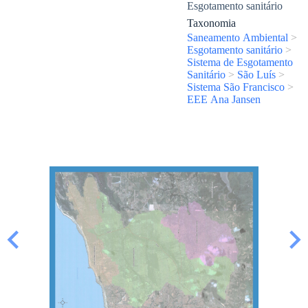
Esgotamento sanitário
Taxonomia
Saneamento Ambiental
>
Esgotamento sanitário
>
Sistema de Esgotamento
Sanitário
>
São Luís
>
Sistema São Francisco
>
EEE Ana Jansen