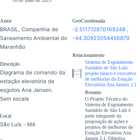
16 de maio de 2023
Autor
GeoCoordenada
BRASIL, Companhia de
-2.511712970169248
,
Saneamento Ambiental do
-44.30923054456879
Maranhão
Relacionamento
Sistema de Esgotamento
Descrição
Sanitário de São Luís:
Diagrama de comando da
projeto básico e executivo
de melhorias da Estação
estação elevatória de
Elevatória Ana Jansen 2.1
esgotos Ana Jansen.
Resumo
Sem escala
O Projeto Técnico do
Sistema de Esgotamento
Sanitário de São Luís é
Local
parte integrante da
proposição de ações e
São Luís - MA
projetos de melhorias da
Estação Elevatória Ana
Jansen 2.1. Objetiva