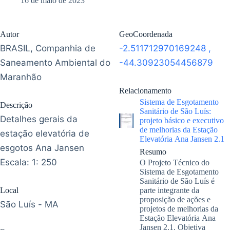
16 de maio de 2023
Autor
GeoCoordenada
BRASIL, Companhia de
-2.511712970169248
,
Saneamento Ambiental do
-44.30923054456879
Maranhão
Relacionamento
Sistema de Esgotamento
Descrição
Sanitário de São Luís:
Detalhes gerais da
projeto básico e executivo
de melhorias da Estação
estação elevatória de
Elevatória Ana Jansen 2.1
esgotos Ana Jansen
Resumo
Escala: 1: 250
O Projeto Técnico do
Sistema de Esgotamento
Sanitário de São Luís é
Local
parte integrante da
proposição de ações e
São Luís - MA
projetos de melhorias da
Estação Elevatória Ana
Jansen 2.1. Objetiva