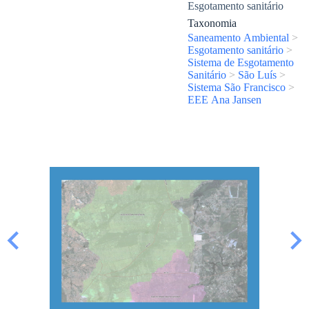
Esgotamento sanitário
Taxonomia
Saneamento Ambiental
>
Esgotamento sanitário
>
Sistema de Esgotamento
Sanitário
>
São Luís
>
Sistema São Francisco
>
EEE Ana Jansen