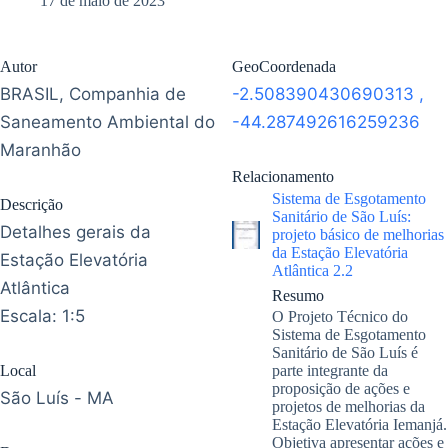
17 de maio de 2023
Autor
GeoCoordenada
BRASIL, Companhia de
-2.508390430690313
,
Saneamento Ambiental do
-44.287492616259236
Maranhão
Relacionamento
Sistema de Esgotamento
Descrição
Sanitário de São Luís:
Detalhes gerais da
projeto básico de melhorias
da Estação Elevatória
Estação Elevatória
Atlântica 2.2
Atlântica
Resumo
Escala: 1:5
O Projeto Técnico do
Sistema de Esgotamento
Sanitário de São Luís é
Local
parte integrante da
proposição de ações e
São Luís - MA
projetos de melhorias da
Estação Elevatória Iemanjá.
Objetiva apresentar ações e