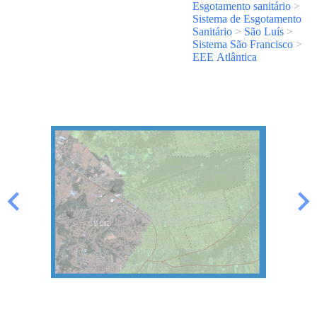
Esgotamento sanitário
>
Sistema de Esgotamento
Sanitário
>
São Luís
>
Sistema São Francisco
>
EEE Atlântica