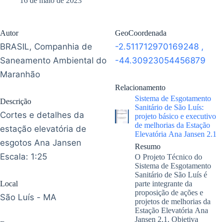
16 de maio de 2023
Autor
GeoCoordenada
BRASIL, Companhia de
-2.511712970169248
,
Saneamento Ambiental do
-44.30923054456879
Maranhão
Relacionamento
Sistema de Esgotamento
Descrição
Sanitário de São Luís:
Cortes e detalhes da
projeto básico e executivo
de melhorias da Estação
estação elevatória de
Elevatória Ana Jansen 2.1
esgotos Ana Jansen
Resumo
Escala: 1:25
O Projeto Técnico do
Sistema de Esgotamento
Sanitário de São Luís é
Local
parte integrante da
proposição de ações e
São Luís - MA
projetos de melhorias da
Estação Elevatória Ana
Jansen 2.1. Objetiva