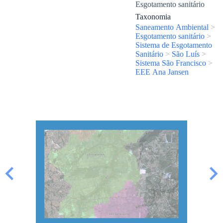
Esgotamento sanitário
Taxonomia
Saneamento Ambiental
>
Esgotamento sanitário
>
Sistema de Esgotamento
Sanitário
>
São Luís
>
Sistema São Francisco
>
EEE Ana Jansen