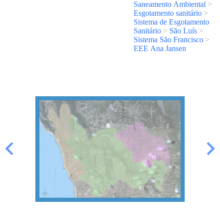
Saneamento Ambiental
>
Esgotamento sanitário
>
Sistema de Esgotamento
Sanitário
>
São Luís
>
Sistema São Francisco
>
EEE Ana Jansen