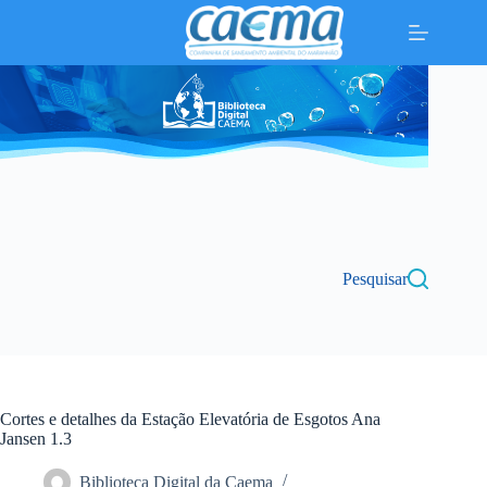
Pular
para
o
conteúdo
Pesquisar
Cortes e detalhes da Estação Elevatória de Esgotos Ana
Jansen 1.3
Biblioteca Digital da Caema