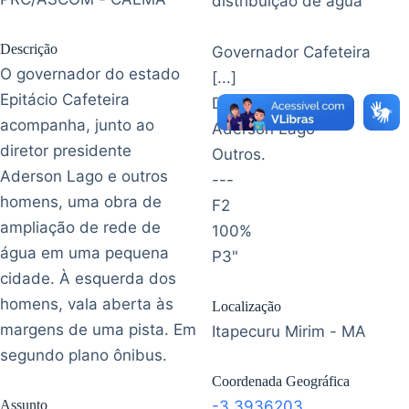
distribuição de água
Descrição
Governador Cafeteira
O governador do estado
[...]
Epitácio Cafeteira
Diretor Presidente
acompanha, junto ao
Aderson Lago
diretor presidente
Outros.
Aderson Lago e outros
---
homens, uma obra de
F2
ampliação de rede de
100%
água em uma pequena
P3"
cidade. À esquerda dos
homens, vala aberta às
Localização
margens de uma pista. Em
Itapecuru Mirim - MA
segundo plano ônibus.
Coordenada Geográfica
Assunto
-3.3936203
,