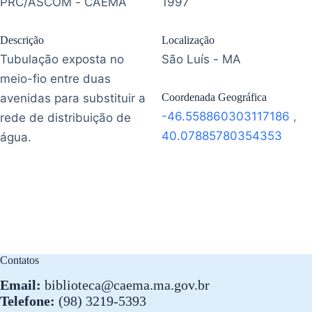
PRC/ASCOM - CAEMA
1997
Descrição
Localização
Tubulação exposta no
São Luís - MA
meio-fio entre duas
avenidas para substituir a
Coordenada Geográfica
-46.558860303117186
,
rede de distribuição de
40.07885780354353
água.
Contatos
Email:
biblioteca@caema.ma.gov.br
Telefone:
(98) 3219-5393