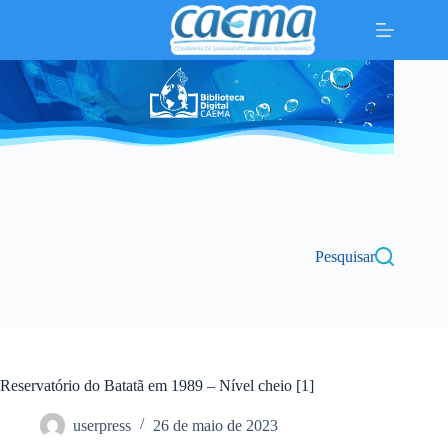
Pular
para
o
conteúdo
Pesquisar
Reservatório do Batatã em 1989 – Nível cheio [1]
userpress
26 de maio de 2023