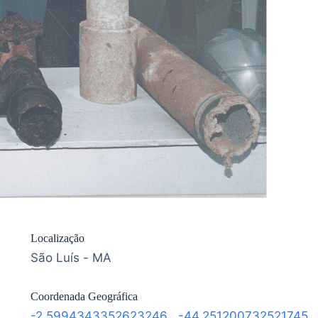
Localização
São Luís - MA
Coordenada Geográfica
-2.5994343352623246
,
-44.251200732521745