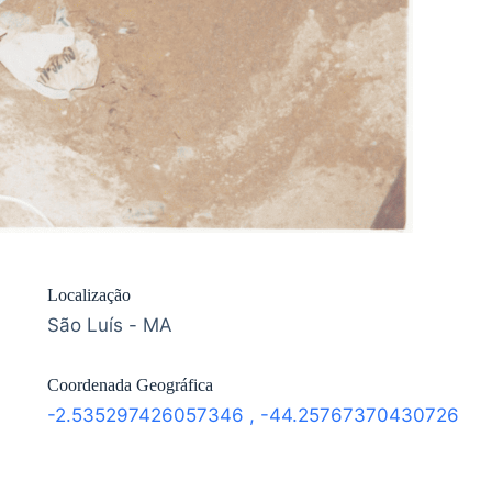
Localização
São Luís - MA
Coordenada Geográfica
-2.535297426057346
,
-44.25767370430726