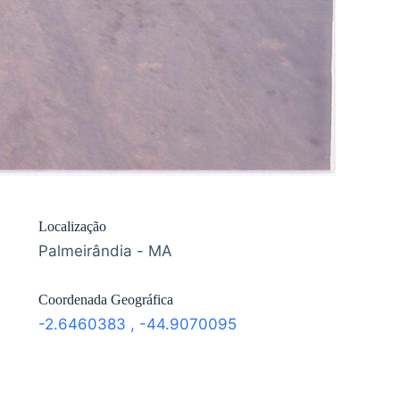
Localização
Palmeirândia - MA
Coordenada Geográfica
-2.6460383
,
-44.9070095