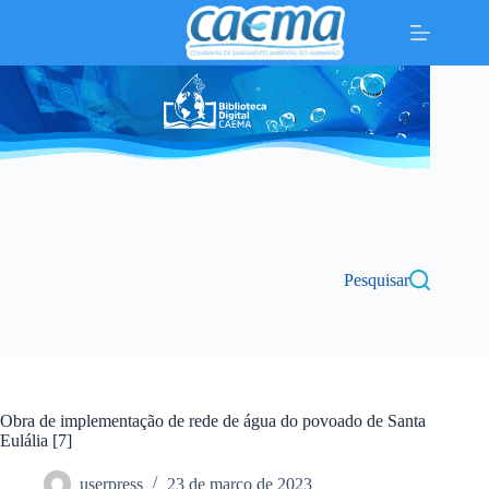
Pular
para
o
conteúdo
Pesquisar
Obra de implementação de rede de água do povoado de Santa
Eulália [7]
userpress
23 de março de 2023