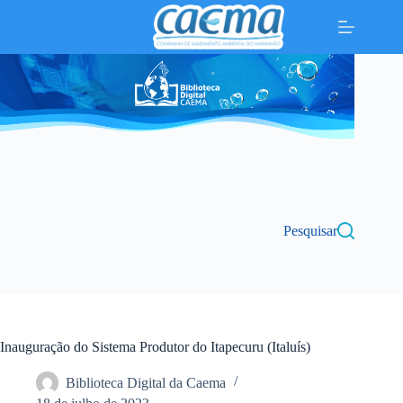
Pular
para
o
conteúdo
Pesquisar
Inauguração do Sistema Produtor do Itapecuru (Italuís)
Biblioteca Digital da Caema